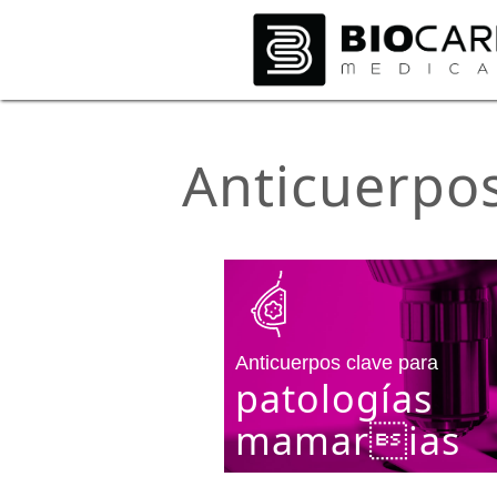
Anticuerpos
Anticuerpos clave para
patologías
mamarias