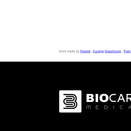
Icons made by
Freepik
,
Eucalyp
Smashicons
,
Pixel