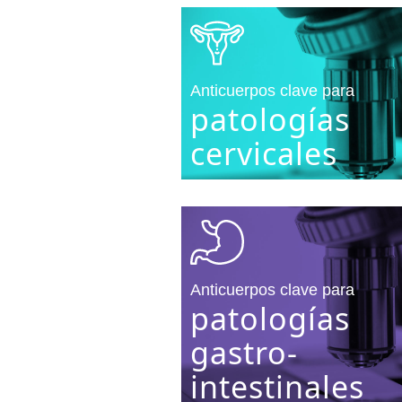
Anticuerpos clave para
patologías
cervicales
Anticuerpos clave para
patologías
gastro-
intestinales