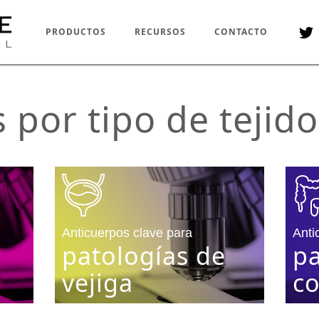
PRODUCTOS
RECURSOS
CONTACTO
 por tipo de tejido
Anticuerpos clave para
Anti
patologías de
pa
vejiga
co