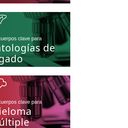
cuerpos clave para
tologías de
ígado
cuerpos clave para
ieloma
ltiple