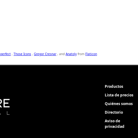
 perfect
,
Those Icons
,
Gregor Cresnar
, and
Anatoly
from
Flaticon
Productos
Lista de precios
Quiénes somos
Directorio
Aviso de
privacidad