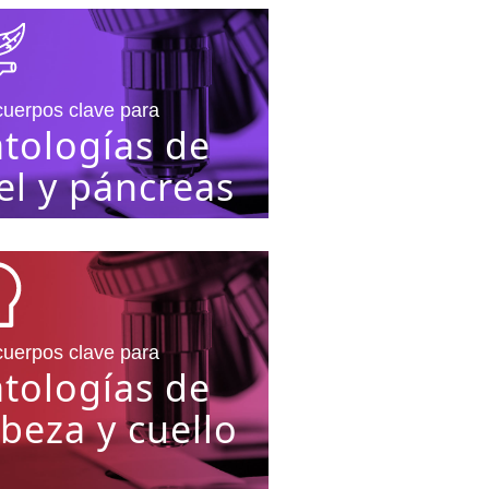
cuerpos clave para
tologías de
el y páncreas
cuerpos clave para
tologías de
beza y cuello