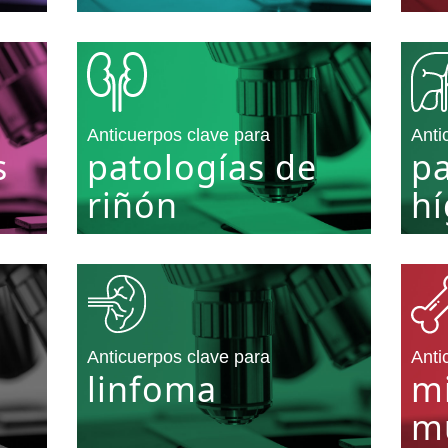
Anticuerpos clave para
Anti
s
patologías de
pa
riñón
h
Anticuerpos clave para
Anti
linfoma
m
mú